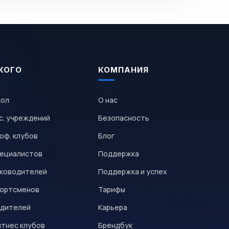
КОГО
КОМПАНИЯ
кол
О нас
с. учреждений
Безопасность
оф. клубов
Блог
пециалистов
Поддержка
уководителей
Поддержка и успех
портсменов
Тарифы
одителей
Карьера
итнес клубов
Брендбук