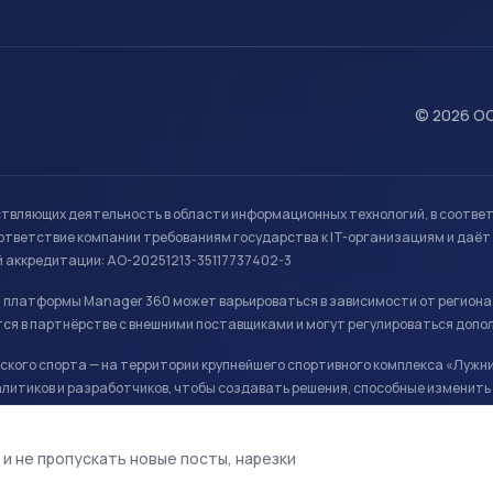
© 2026 ОО
ствляющих деятельность в области информационных технологий, в соотве
ветствие компании требованиям государства к IT-организациям и даёт 
й аккредитации: АО-20251213-35117737402-3
й платформы Manager 360 может варьироваться в зависимости от региона
ся в партнёрстве с внешними поставщиками и могут регулироваться допо
кого спорта — на территории крупнейшего спортивного комплекса «Лужни
литиков и разработчиков, чтобы создавать решения, способные изменить 
ая арена, ул. Лужники 24с1.
 и не пропускать новые посты, нарезки