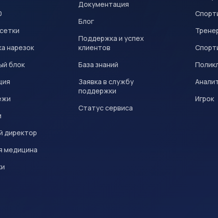
Документация
0
Спорт
Блог
 сетки
Трене
Поддержка и успех
а нарезок
клиентов
Спорт
ый блок
База знаний
Полик
ция
Заявка в службу
Анали
поддержки
ежи
Игрок
Статус сервиса
и
й директор
я медицина
ки