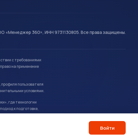
О «Менеджер 360», ИНН 9731130805. Все права защищены.
тствии с требованиями
право на применение
, профиля пользователя
лнительными условиями.
ки», где технологии
подход к подготовке,
Войти