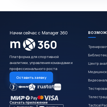
Начни сейчас с Manager 360
ВОЗМОЖ
Тренирово
Библиотек
Платформа для спортивной
аналитики, управления командами и
Центр ана
профессионального роста
Медицинск
Оставить заявку
Видеоанал
Тестирован
Телестрац
Скачать приложение
Tactical Pa