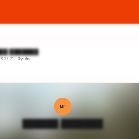
██ ███████
26 17:21 · Футбол
МГ
██████ ███████