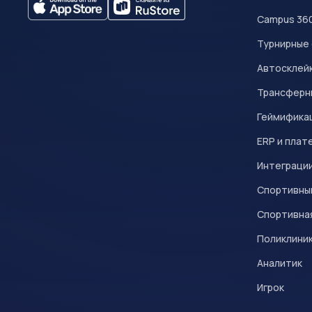
Campus 36
Турнирные
Автосклейк
Трансферн
Геймифика
ERP и плат
Интеграци
Спортивны
Спортивна
Поликлини
Аналитик
Игрок