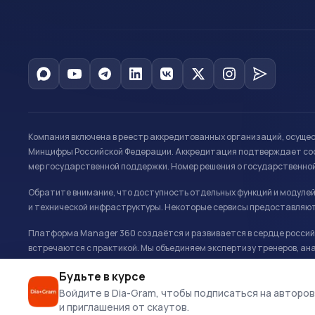
Компания включена в реестр аккредитованных организаций, осуще
Минцифры Российской Федерации. Аккредитация подтверждает соот
мер государственной поддержки. Номер решения о государственно
Обратите внимание, что доступность отдельных функций и модуле
и технической инфраструктуры. Некоторые сервисы предоставляют
Платформа Manager 360 создаётся и развивается в сердце российс
встречаются с практикой. Мы объединяем экспертизу тренеров, ана
развитию и управлению в спорте.
Будьте в курсе
Офис: г. Москва, Олимпийский комплекс «Лужники», Большая спортивн
Войдите в Dia-Gram, чтобы подписаться на авторов
и приглашения от скаутов.