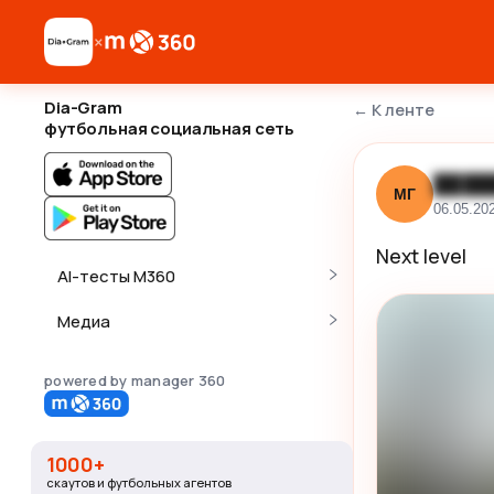
×
Dia-Gram
←
К ленте
футбольная социальная сеть
████
МГ
06.05.20
Next level
AI-тесты M360
Медиа
powered by manager 360
1000+
скаутов и футбольных агентов