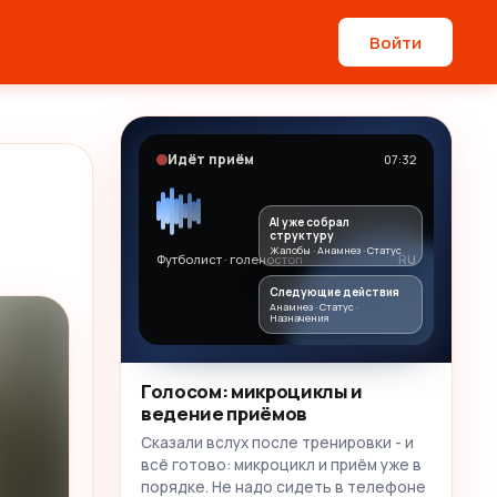
Войти
Идёт приём
07:32
AI уже собрал
структуру
Жалобы · Анамнез · Статус
Футболист · голеностоп
RU
Следующие действия
Анамнез · Статус ·
Назначения
Голосом: микроциклы и
ведение приёмов
Сказали вслух после тренировки - и
всё готово: микроцикл и приём уже в
порядке. Не надо сидеть в телефоне