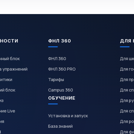
НОСТИ
ФНЛ 360
ДЛЯ 
чный блок
ФНЛ 360
Для ш
а упражнений
ФНЛ 360 PRO
Для го
литики
Тарифы
Для пр
ий блок
Campus 360
Для с
ОБУЧЕНИЕ
из
Для р
ие Live
Для с
Установка и запуск
ия
Для р
База знаний
d
Для ф