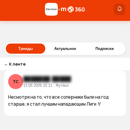
×
×
Войти
Тренды
Актуальное
Подписки
←
К ленте
███████ █████
ТС
13.05.2026 15:11 · Футбол
Несмотря на то, что все соперники были на год 
старше, я стал лучшим нападающим Лиги 🏅