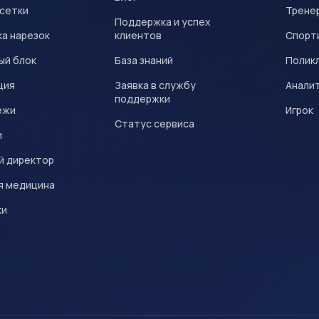
 сетки
Трене
Поддержка и успех
а нарезок
клиентов
Спорт
ый блок
База знаний
Полик
ция
Заявка в службу
Анали
поддержки
ежи
Игрок
Статус сервиса
и
й директор
я медицина
ки