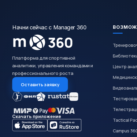
Начни сейчас с Manager 360
ВОЗМОЖ
Тренирово
Библиотек
Платформа для спортивной
аналитики, управления командами и
Центр ана
профессионального роста
Медицинск
Оставить заявку
Видеоанал
Тестирован
Телестрац
Скачать приложение
Tactical Pa
Campus 36