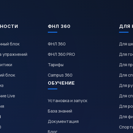
НОСТИ
ФНЛ 360
ДЛЯ 
чный блок
ФНЛ 360
Для ш
а упражнений
ФНЛ 360 PRO
Для го
литики
Тарифы
Для пр
ий блок
Campus 360
Для с
ОБУЧЕНИЕ
из
Для р
ие Live
Для с
Установка и запуск
ия
Для р
База знаний
d
Для ф
Документация
0
Спорт
Блог