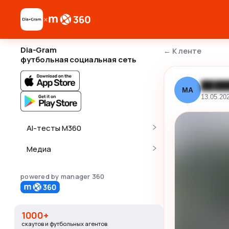
×
Dia-Gram
←
К ленте
футбольная социальная сеть
████
МА
13.05.20
AI-тесты M360
Медиа
powered by manager 360
1000+
скаутов и футбольных агентов