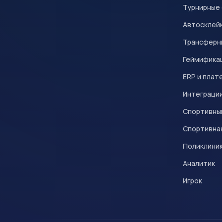
Турнирные
Автосклейк
Трансферн
Геймифика
ERP и плат
Интеграци
Спортивны
Спортивна
Поликлини
Аналитик
Игрок