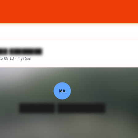
██ ████████
26 09:10 · Футбол
МА
██████ ████████