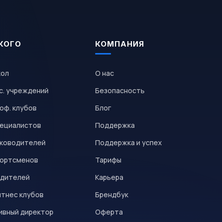
КОГО
КОМПАНИЯ
кол
О нас
с. учреждений
Безопасность
оф. клубов
Блог
пециалистов
Поддержка
уководителей
Поддержка и успех
портсменов
Тарифы
одителей
Карьера
итнес клубов
Брендбук
ивный директор
Оферта