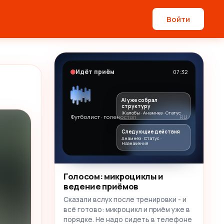
Войти
Идёт приём
07:32
AI уже собрал
структуру
Жалобы · Анамнез · Статус
Футболист · голеностоп
RU
Следующие действия
Анамнез · Статус ·
Назначения
Голосом: микроциклы и
ведение приёмов
Сказали вслух после тренировки - и
всё готово: микроцикл и приём уже в
порядке. Не надо сидеть в телефоне