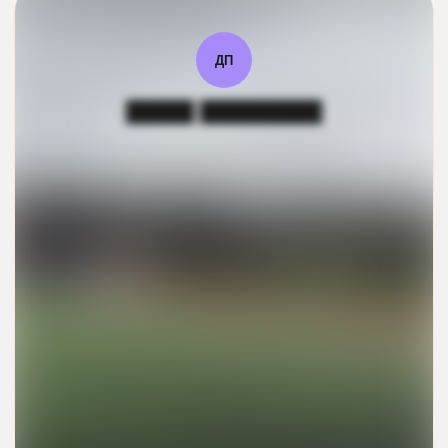
ДП
█████ █████████