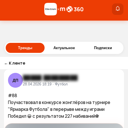
×
×
Войти
Тренды
Актуальное
Подписки
←
К ленте
█████ █████████
ДП
28.04.2026 18:19 · Футбол
#88

Поучаствовал в конкурсе жонглёров на турнире 
"Ярмарка Футбола" в перерыве между играми

Победил 😀 с результатом 227 набиваний⚽