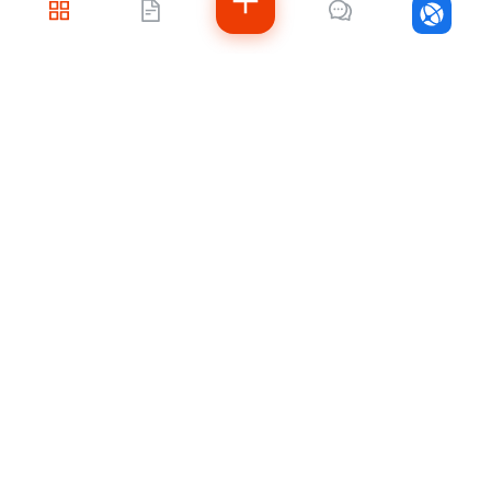
Войти
Не знаете, с чего
начать?
Напишите нам — подберём решение под
ваши задачи, рассчитаем стоимость и
подскажем, как быстро внедрить