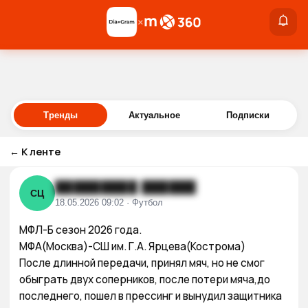
×
×
Войти
Тренды
Актуальное
Подписки
←
К ленте
█████████ ██████
СЦ
18.05.2026 09:02 · Футбол
МФЛ-Б сезон 2026 года.

МФА(Москва)-СШ им. Г.А. Ярцева(Кострома)

После длинной передачи, принял мяч, но не смог 
обыграть двух соперников, после потери мяча,до 
последнего, пошел в прессинг и вынудил защитника 