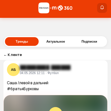
×
×
Войти
Тренды
Актуальное
Подписки
←
К ленте
█████████ ██████
АБ
04.05.2026 12:11 · Футбол
Саша /левой в дальний

#братьяБурковы