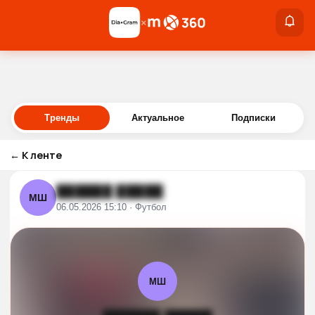
×
×
Войти
Тренды
Актуальное
Подписки
←
К ленте
██████ █████
МШ
06.05.2026 15:10 · Футбол
МШ