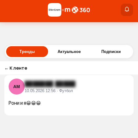
×
×
Войти
Тренды
Актуальное
Подписки
←
К ленте
███████ █████
АМ
10.05.2026 12:56 · Футбол
Рони и я😀😀😀