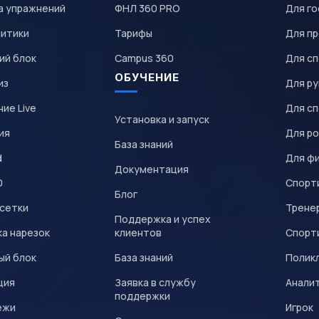
а упражнений
ФНЛ 360 PRO
Для го
литики
Тарифы
Для пр
ий блок
Campus 360
Для с
ОБУЧЕНИЕ
из
Для р
ие Live
Для с
Установка и запуск
ия
Для р
База знаний
d
Для ф
Документация
0
Спорт
Блог
 сетки
Трене
Поддержка и успех
а нарезок
клиентов
Спорт
ый блок
База знаний
Полик
ция
Заявка в службу
Анали
поддержки
ежи
Игрок