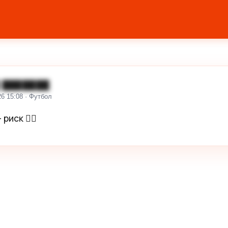
 ███████
26 15:08 · Футбол
иск 😶‍🌫️