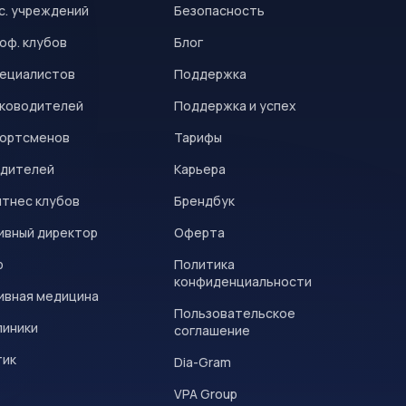
с. учреждений
Безопасность
оф. клубов
Блог
пециалистов
Поддержка
уководителей
Поддержка и успех
портсменов
Тарифы
одителей
Карьера
итнес клубов
Брендбук
ивный директор
Оферта
р
Политика
конфиденциальности
ивная медицина
Пользовательское
линики
соглашение
тик
Dia-Gram
VPA Group