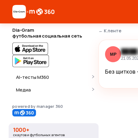
×
Dia-Gram
←
К ленте
футбольная социальная сеть
████
МР
21.05.20
Без щитков - р
AI-тесты M360
Медиа
powered by manager 360
1000+
скаутов и футбольных агентов