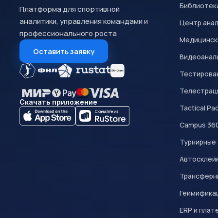
Библиотек
Платформа для спортивной
аналитики, управления командами и
Центр ана
профессионального роста
Медицинск
Оставить заявку
Видеоанал
Тестирован
Телестрац
Скачать приложение
Tactical Pa
Campus 36
Турнирные
Автосклейк
Трансферн
Геймифика
ERP и плат