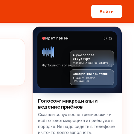
Войти
Идёт приём
07:32
AI уже собрал
структуру
Жалобы · Анамнез · Статус
Футболист · голеностоп
RU
Следующие действия
Анамнез · Статус ·
Назначения
Голосом: микроциклы и
ведение приёмов
Сказали вслух после тренировки - и
всё готово: микроцикл и приём уже в
порядке. Не надо сидеть в телефоне
и что-то долго заполнять.