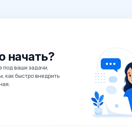
го начать?
 под ваши задачи,
, как быстро внедрить
ная.