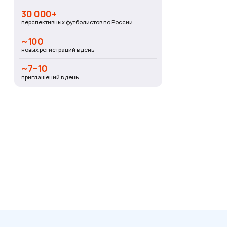
30 000+
перспективных футболистов по России
~100
новых регистраций в день
~7–10
приглашений в день