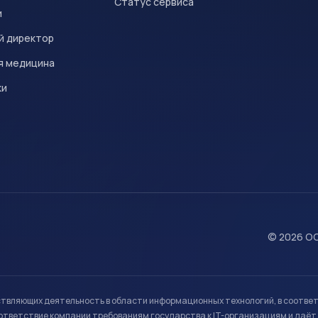
Статус сервиса
и
й директор
я медицина
ки
© 2026 ОО
ствляющих деятельность в области информационных технологий, в соотве
ветствие компании требованиям государства к IT-организациям и даёт 