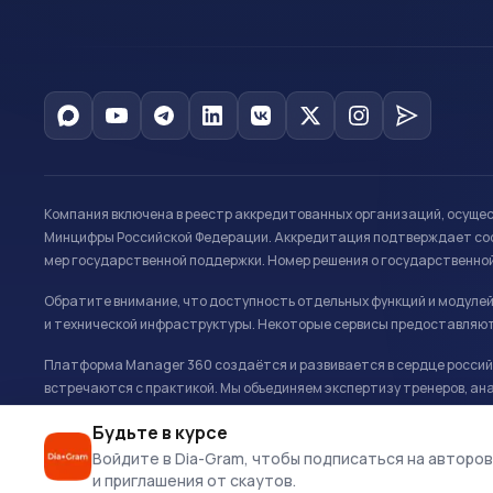
Компания включена в реестр аккредитованных организаций, осуще
Минцифры Российской Федерации. Аккредитация подтверждает соот
мер государственной поддержки. Номер решения о государственно
Обратите внимание, что доступность отдельных функций и модуле
и технической инфраструктуры. Некоторые сервисы предоставляют
Платформа Manager 360 создаётся и развивается в сердце российс
встречаются с практикой. Мы объединяем экспертизу тренеров, ана
развитию и управлению в спорте.
Будьте в курсе
Офис: г. Москва, Олимпийский комплекс «Лужники», Большая спортивн
Войдите в Dia-Gram, чтобы подписаться на авторов
и приглашения от скаутов.