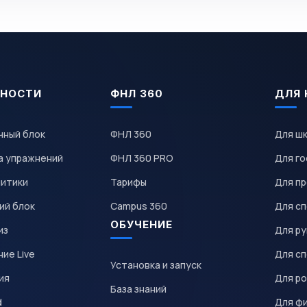
НОСТИ
ФНЛ 360
ДЛЯ 
чный блок
ФНЛ 360
Для ш
а упражнений
ФНЛ 360 PRO
Для го
литики
Тарифы
Для пр
ий блок
Campus 360
Для с
ОБУЧЕНИЕ
из
Для р
ие Live
Для с
Установка и запуск
ия
Для р
База знаний
d
Для ф