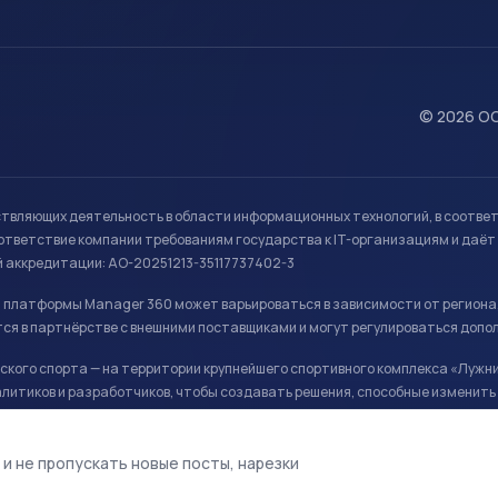
© 2026 ОО
ствляющих деятельность в области информационных технологий, в соотве
ветствие компании требованиям государства к IT-организациям и даёт 
й аккредитации: АО-20251213-35117737402-3
й платформы Manager 360 может варьироваться в зависимости от региона
ся в партнёрстве с внешними поставщиками и могут регулироваться допо
кого спорта — на территории крупнейшего спортивного комплекса «Лужни
литиков и разработчиков, чтобы создавать решения, способные изменить 
ая арена, ул. Лужники 24с1.
 и не пропускать новые посты, нарезки