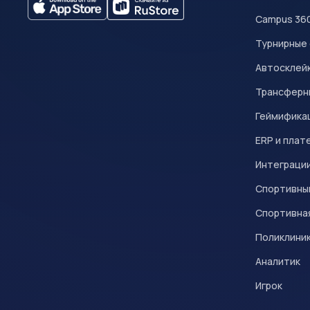
Campus 36
Турнирные
Автосклейк
Трансферн
Геймифика
ERP и плат
Интеграци
Спортивны
Спортивна
Поликлини
Аналитик
Игрок