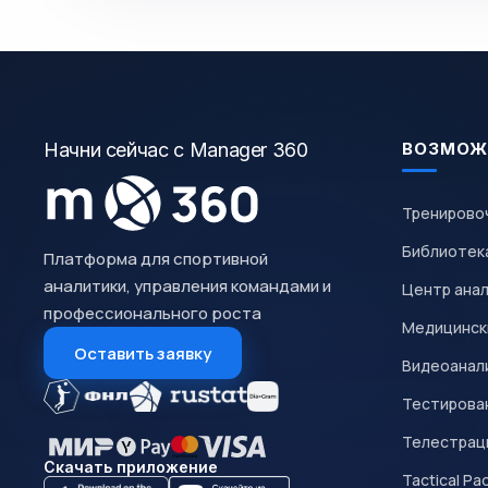
Начни сейчас с Manager 360
ВОЗМОЖ
Тренирово
Библиотек
Платформа для спортивной
аналитики, управления командами и
Центр ана
профессионального роста
Медицинск
Оставить заявку
Видеоанал
Тестирован
Телестрац
Скачать приложение
Tactical Pa