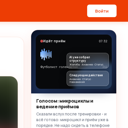
Войти
Идёт приём
07:32
AI уже собрал
структуру
Жалобы · Анамнез · Статус
Футболист · голеностоп
RU
Следующие действия
Анамнез · Статус ·
Назначения
Голосом: микроциклы и
ведение приёмов
Сказали вслух после тренировки - и
всё готово: микроцикл и приём уже в
порядке. Не надо сидеть в телефоне