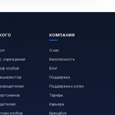
КОГО
КОМПАНИЯ
кол
О нас
с. учреждений
Безопасность
оф. клубов
Блог
пециалистов
Поддержка
уководителей
Поддержка и успех
портсменов
Тарифы
одителей
Карьера
итнес клубов
Брендбук