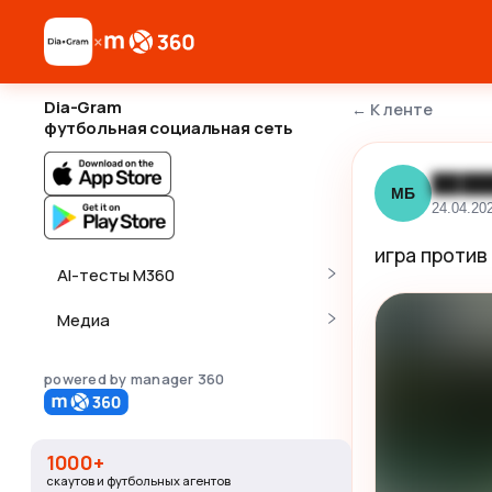
×
Dia-Gram
←
К ленте
футбольная социальная сеть
████
МБ
24.04.20
игра против
AI-тесты M360
Медиа
powered by manager 360
1000+
скаутов и футбольных агентов