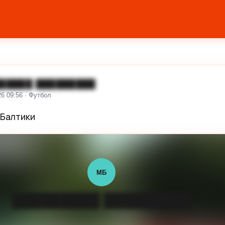
█████ █████████
26 09:56 · Футбол
 Балтики
МБ
█████████ █████████