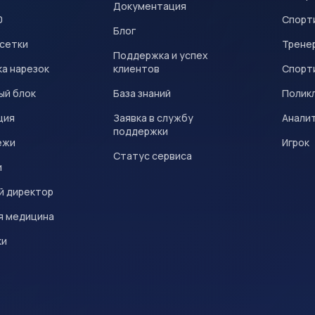
Документация
0
Спорт
Блог
 сетки
Трене
Поддержка и успех
а нарезок
клиентов
Спорт
ый блок
База знаний
Полик
ция
Заявка в службу
Анали
поддержки
ежи
Игрок
Статус сервиса
и
й директор
я медицина
ки