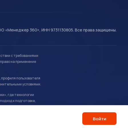
О «Менеджер 360», ИНН 9731130805. Все права защищены.
тствии с требованиями
право на применение
, профиля пользователя
лнительными условиями.
ки», где технологии
подход к подготовке,
Войти