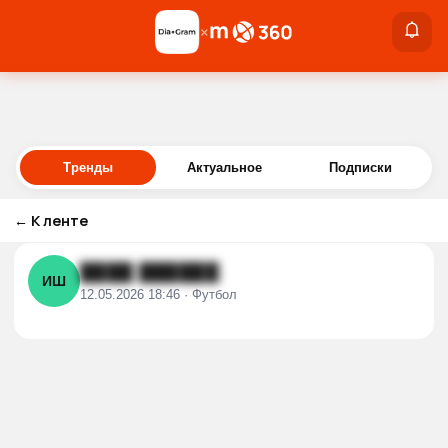
×
×
Войти
Тренды
Актуальное
Подписки
←
К ленте
████ ██████
ИШ
12.05.2026 18:46 · Футбол