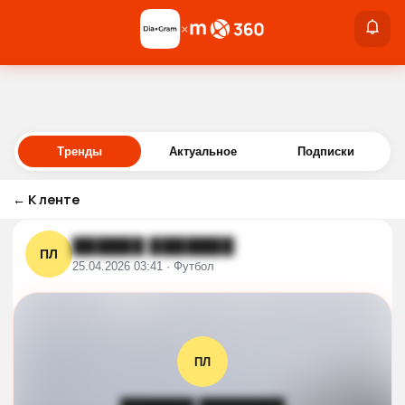
×
×
Войти
Тренды
Актуальное
Подписки
←
К ленте
██████ ███████
ПЛ
25.04.2026 03:41 · Футбол
ПЛ