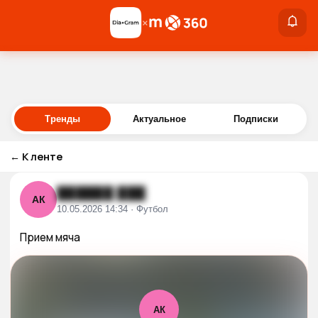
×
×
Войти
Тренды
Актуальное
Подписки
←
К ленте
██████ ███
АК
10.05.2026 14:34 · Футбол
Прием мяча
АК