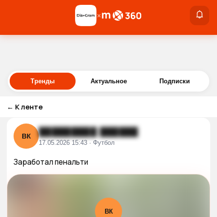
×
×
Войти
Тренды
Актуальное
Подписки
←
К ленте
█████████ ██████
ВК
17.05.2026 15:43 · Футбол
Заработал пенальти
ВК