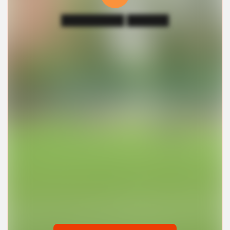
█████████ ██████