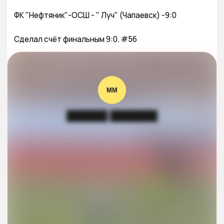
ФК "Нефтяник"-ОСШ - " Луч" (Чапаевск) -9:0

Сделал счёт финальным 9:0. #56
ММ
██████ ███████