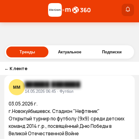
×
×
Войти
Тренды
Актуальное
Подписки
←
К ленте
██████ ███████
ММ
14.05.2026 06:45 · Футбол
03.05.2026 г.

г.Новокуйбышевск. Стадион "Нефтяник"

Открытый турнир по футболу (9х9) среди детских 
команд 2014 г.р., посвящённый Дню Победы в 
Великой Отечественной Войне
