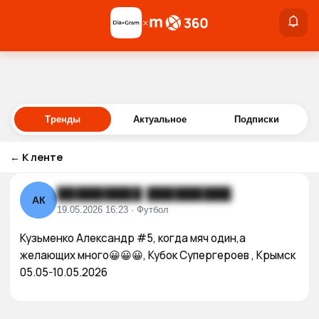
×
×
Войти
Тренды
Актуальное
Подписки
←
К ленте
█████████ █████████
АК
19.05.2026 16:23 · Футбол
Кузьменко Александр #5, когда мяч один,а 
желающих много😀😀😀, Кубок Супергероев , Крымск 
05.05-10.05.2026