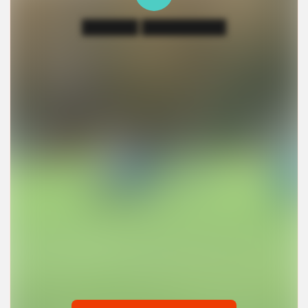
██████ █████████