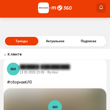
×
×
Войти
Тренды
Актуальное
Подписки
←
К ленте
██████ █████████
МИ
13.05.2026 23:09 · Футбол
#сборнаяU10
МИ