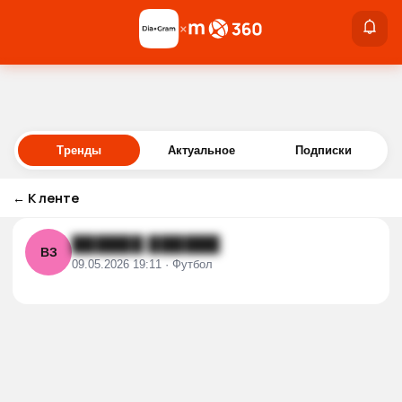
×
×
Войти
Тренды
Актуальное
Подписки
←
К ленте
██████ ██████
ВЗ
09.05.2026 19:11 · Футбол