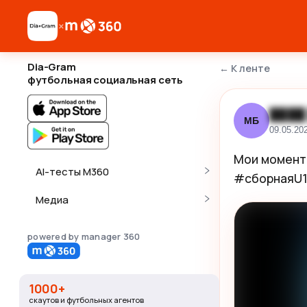
×
Dia-Gram
←
К ленте
футбольная социальная сеть
████
МБ
09.05.20
Мои моменты
AI-тесты M360
#сборнаяU
Медиа
powered by manager 360
1000+
скаутов и футбольных агентов