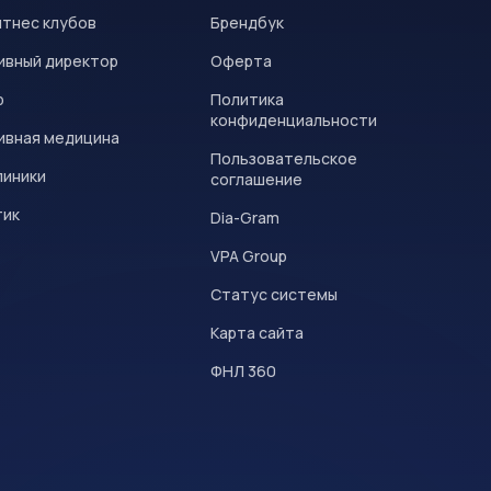
итнес клубов
Брендбук
ивный директор
Оферта
р
Политика
конфиденциальности
ивная медицина
Пользовательское
линики
соглашение
тик
Dia-Gram
VPA Group
Статус системы
Карта сайта
ФНЛ 360