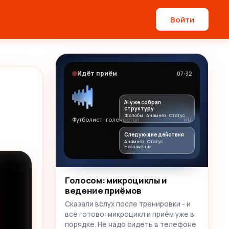
Войти
Идёт приём
07:32
AI уже собрал
структуру
Жалобы · Анамнез · Статус
Футболист · голеностоп
RU
Следующие действия
Анамнез · Статус ·
Назначения
Голосом: микроциклы и
ведение приёмов
Сказали вслух после тренировки - и
всё готово: микроцикл и приём уже в
порядке. Не надо сидеть в телефоне