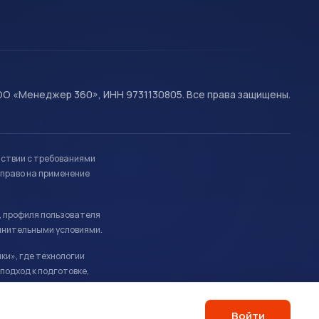
О «Менеджер 360», ИНН 9731130805. Все права защищены.
тствии с требованиями
право на применение
, профиля пользователя
лнительными условиями.
ки», где технологии
подход к подготовке,
Войти