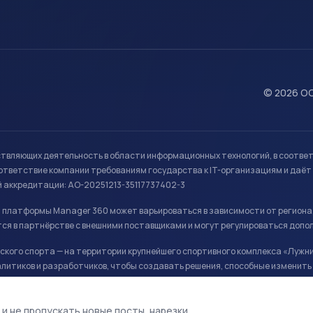
© 2026 ОО
ствляющих деятельность в области информационных технологий, в соотве
ветствие компании требованиям государства к IT-организациям и даёт 
й аккредитации: АО-20251213-35117737402-3
й платформы Manager 360 может варьироваться в зависимости от региона
ся в партнёрстве с внешними поставщиками и могут регулироваться допо
кого спорта — на территории крупнейшего спортивного комплекса «Лужни
литиков и разработчиков, чтобы создавать решения, способные изменить 
ая арена, ул. Лужники 24с1.
 и не пропускать новые посты, нарезки