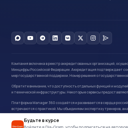
Компания включена в реестр аккредитованных организаций, осуще
Минцифры Российской Федерации. Аккредитация подтверждает соот
мер государственной поддержки. Номер решения о государственно
Обратите внимание, что доступность отдельных функций и модуле
и технической инфраструктуры. Некоторые сервисы предоставляют
Платформа Manager 360 создаётся и развивается в сердце российс
встречаются с практикой. Мы объединяем экспертизу тренеров, ана
развитию и управлению в спорте.
Будьте в курсе
Офис: г. Москва, Олимпийский комплекс «Лужники», Большая спортивн
Войдите в Dia-Gram, чтобы подписаться на авторов