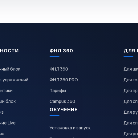
НОСТИ
ФНЛ 360
ДЛЯ 
чный блок
ФНЛ 360
Для ш
а упражнений
ФНЛ 360 PRO
Для го
литики
Тарифы
Для пр
ий блок
Campus 360
Для с
ОБУЧЕНИЕ
из
Для р
ие Live
Для с
Установка и запуск
ия
Для р