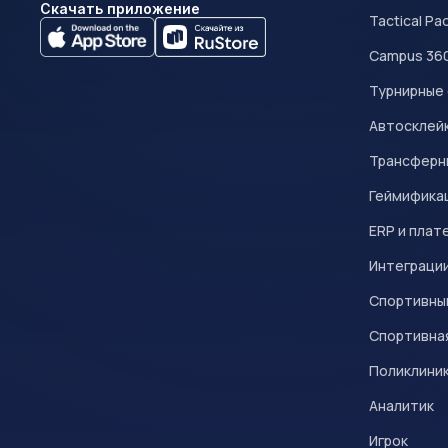
Скачать приложение
Tactical Pa
Campus 36
Турнирные
Автосклейк
Трансферн
Геймифика
ERP и плат
Интеграци
Спортивны
Спортивна
Поликлини
Аналитик
Игрок