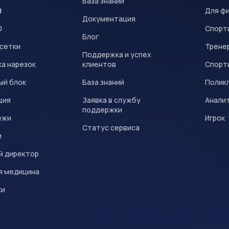
База знаний
d
Для ф
Документация
0
Спорт
Блог
 сетки
Трене
Поддержка и успех
а нарезок
клиентов
Спорт
ый блок
База знаний
Полик
ция
Заявка в службу
Анали
поддержки
ежи
Игрок
Статус сервиса
и
й директор
я медицина
ки