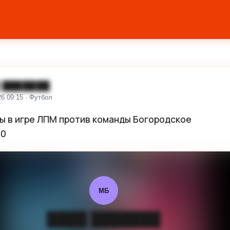
 ███████
26 09:15 · Футбол
 в игре ЛПМ против команды Богородское

10
МБ
████ ███████