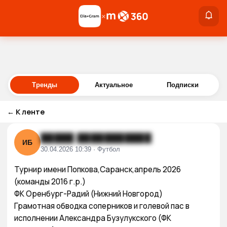
×
×
Войти
Тренды
Актуальное
Подписки
←
К ленте
█████ ███████████
ИБ
30.04.2026 10:39 · Футбол
Турнир имени Попкова,Саранск,апрель 2026 
(команды 2016 г.р.) 

ФК Оренбург-Радий (Нижний Новгород)

Грамотная обводка соперников и голевой пас в 
исполнении Александра Бузулукского (ФК 