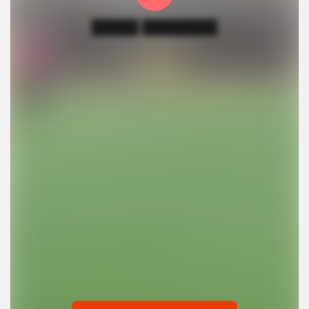
█████ ████████