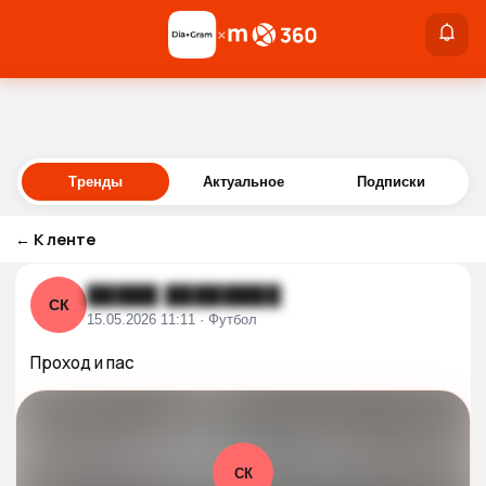
×
×
Войти
Тренды
Актуальное
Подписки
←
К ленте
█████ ████████
СК
15.05.2026 11:11 · Футбол
Проход и пас
СК