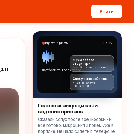
Войти
Идёт приём
07:32
AI уже собрал
структуру
Жалобы · Анамнез · Статус
ФЛ 
Футболист · голеностоп
RU
Следующие действия
Анамнез · Статус ·
Назначения
Голосом: микроциклы и
ведение приёмов
Сказали вслух после тренировки - и
всё готово: микроцикл и приём уже в
порядке. Не надо сидеть в телефоне