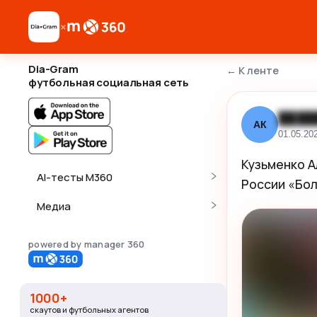
×
Dia-Gram
←
К ленте
футбольная социальная сеть
████
АК
01.05.20
Кузьменко А
AI-тесты M360
России «Бол
Медиа
powered by manager 360
1000+
скаутов и футбольных агентов