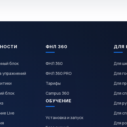
НОСТИ
ФНЛ 360
ДЛЯ 
чный блок
ФНЛ 360
Для ш
а упражнений
ФНЛ 360 PRO
Для го
литики
Тарифы
Для пр
ий блок
Campus 360
Для с
ОБУЧЕНИЕ
из
Для р
ие Live
Для с
Установка и запуск
ия
Для р