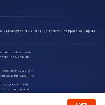
О «Менеджер 360», ИНН 9731130805. Все права защищены.
тствии с требованиями
право на применение
, профиля пользователя
лнительными условиями.
ки», где технологии
подход к подготовке,
Войти