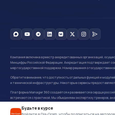
Компания включена в реестр аккредитованных организаций, осуще
Минцифры Российской Федерации. Аккредитация подтверждает соот
мер государственной поддержки. Номер решения о государственно
Обратите внимание, что доступность отдельных функций и модуле
и технической инфраструктуры. Некоторые сервисы предоставляют
Платформа Manager 360 создаётся и развивается в сердце российс
встречаются с практикой. Мы объединяем экспертизу тренеров, ана
развитию и управлению в спорте.
Будьте в курсе
Офис: г. Москва, Олимпийский комплекс «Лужники», Большая спортивн
Войдите в Dia-Gram, чтобы подписаться на авторов