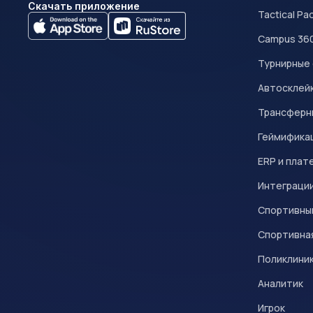
Скачать приложение
Tactical Pa
Campus 36
Турнирные
Автосклейк
Трансферн
Геймифика
ERP и плат
Интеграци
Спортивны
Спортивна
Поликлини
Аналитик
Игрок