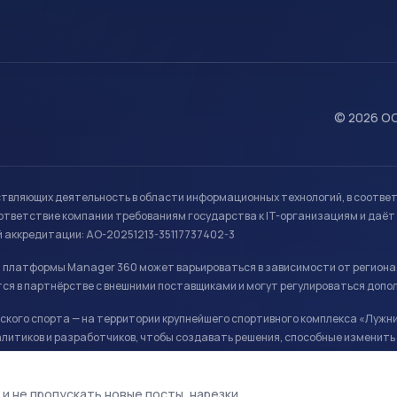
© 2026 ОО
ствляющих деятельность в области информационных технологий, в соотве
ветствие компании требованиям государства к IT-организациям и даёт 
й аккредитации: АО-20251213-35117737402-3
й платформы Manager 360 может варьироваться в зависимости от региона
ся в партнёрстве с внешними поставщиками и могут регулироваться допо
кого спорта — на территории крупнейшего спортивного комплекса «Лужни
литиков и разработчиков, чтобы создавать решения, способные изменить 
ая арена, ул. Лужники 24с1.
 и не пропускать новые посты, нарезки