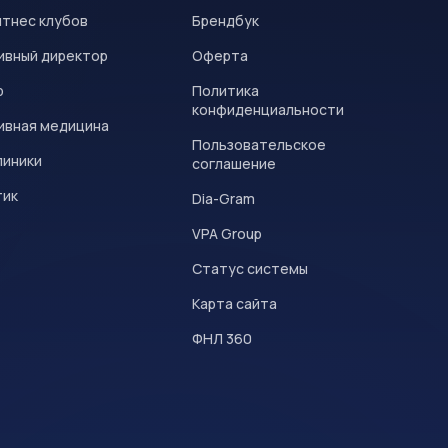
итнес клубов
Брендбук
ивный директор
Оферта
р
Политика
конфиденциальности
ивная медицина
Пользовательское
линики
соглашение
тик
Dia-Gram
VPA Group
Статус системы
Карта сайта
ФНЛ 360