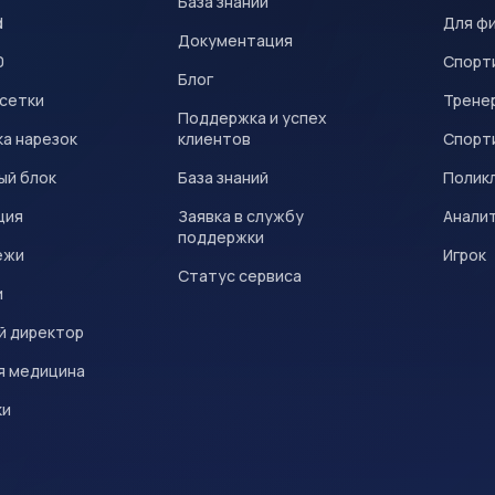
База знаний
d
Для ф
Документация
0
Спорт
Блог
 сетки
Трене
Поддержка и успех
а нарезок
клиентов
Спорт
ый блок
База знаний
Полик
ция
Заявка в службу
Анали
поддержки
ежи
Игрок
Статус сервиса
и
й директор
я медицина
ки