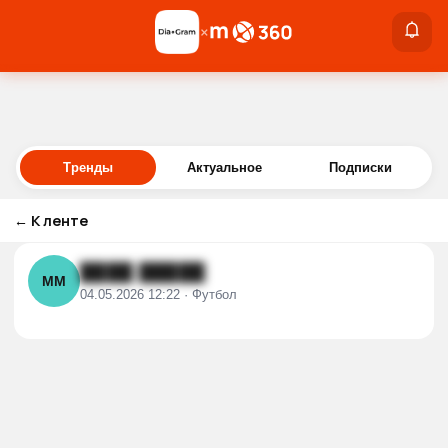
×
×
Войти
Тренды
Актуальное
Подписки
←
К ленте
████ █████
ММ
04.05.2026 12:22 · Футбол