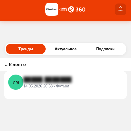
×
×
Войти
Тренды
Актуальное
Подписки
←
К ленте
█████ ███████
ИМ
14.05.2026 20:38 · Футбол