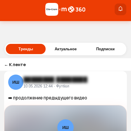
×
×
Войти
Тренды
Актуальное
Подписки
←
К ленте
████████ ████████
ИШ
10.05.2026 12:44 · Футбол
➡️ продолжение предыдущего видео
ИШ