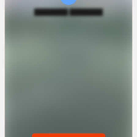
████████ ████████