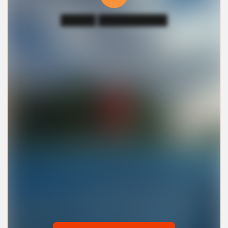
█████ ██████████