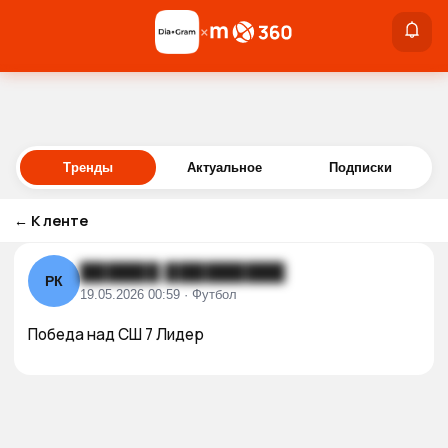
×
×
Войти
Тренды
Актуальное
Подписки
←
К ленте
██████ █████████
РК
19.05.2026 00:59 · Футбол
Победа над СШ 7 Лидер