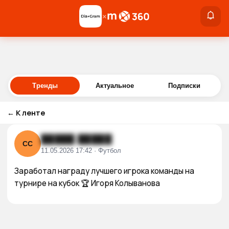
×
×
Войти
Тренды
Актуальное
Подписки
←
К ленте
█████ █████
СС
11.05.2026 17:42 · Футбол
Заработал награду лучшего игрока команды на 
турнире на кубок 🏆 Игоря Колыванова