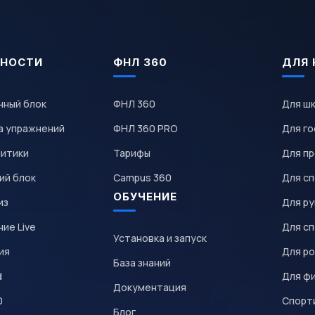
НОСТИ
ФНЛ 360
ДЛЯ 
чный блок
ФНЛ 360
Для ш
а упражнений
ФНЛ 360 PRO
Для го
литики
Тарифы
Для пр
ий блок
Campus 360
Для с
ОБУЧЕНИЕ
из
Для р
ие Live
Для с
Установка и запуск
ия
Для р
База знаний
d
Для ф
Документация
0
Спорт
Блог