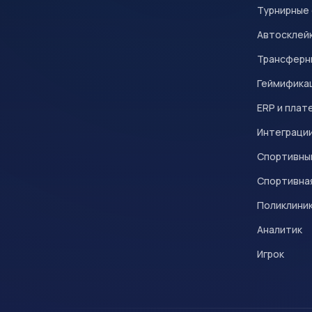
Турнирные
Автосклейк
Трансферн
Геймифика
ERP и плат
Интеграци
Спортивны
Спортивна
Поликлини
Аналитик
Игрок