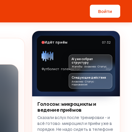
Войти
Идёт приём
07:32
AI уже собрал
структуру
Жалобы · Анамнез · Статус
Футболист · голеностоп
RU
Следующие действия
Анамнез · Статус ·
Назначения
Голосом: микроциклы и
ведение приёмов
Сказали вслух после тренировки - и
всё готово: микроцикл и приём уже в
порядке. Не надо сидеть в телефоне