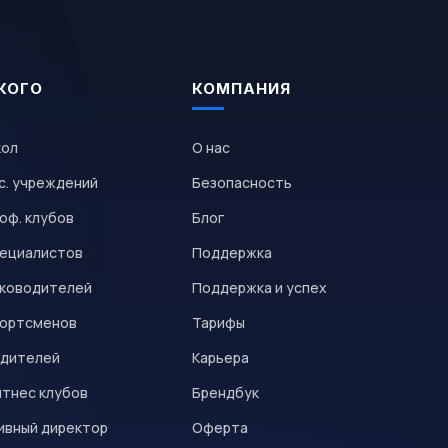
КОГО
КОМПАНИЯ
кол
О нас
с. учреждений
Безопасность
оф. клубов
Блог
пециалистов
Поддержка
уководителей
Поддержка и успех
портсменов
Тарифы
одителей
Карьера
итнес клубов
Брендбук
ивный директор
Оферта