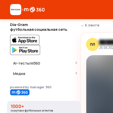
×
Dia-Gram
←
К ленте
футбольная социальная сеть
████
ПЛ
25.04.20
AI-тесты M360
Медиа
powered by manager 360
1000+
скаутов и футбольных агентов