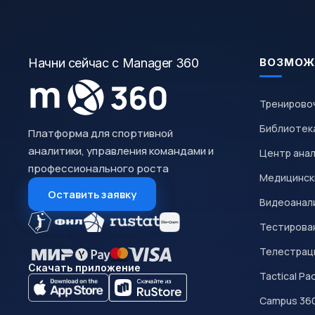
Начни сейчас с Manager 360
ВОЗМОЖ
Тренирово
Библиотек
Платформа для спортивной
аналитики, управления командами и
Центр ана
профессионального роста
Медицинск
Оставить заявку
Видеоанал
Тестирован
Телестрац
Скачать приложение
Tactical Pa
Campus 36