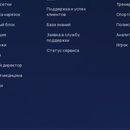
 сетки
Трене
Поддержка и успех
а нарезок
клиентов
Спорт
ый блок
База знаний
Полик
ция
Заявка в службу
Анали
поддержки
ежи
Игрок
Статус сервиса
и
й директор
я медицина
ки