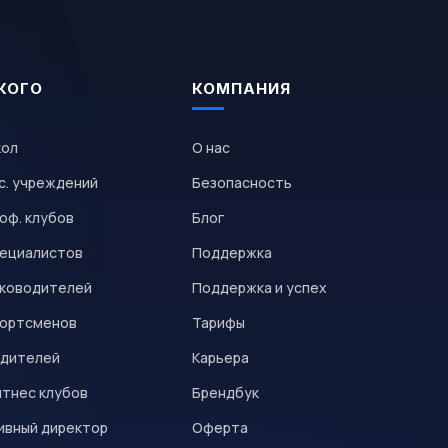
КОГО
КОМПАНИЯ
кол
О нас
с. учреждений
Безопасность
оф. клубов
Блог
пециалистов
Поддержка
уководителей
Поддержка и успех
портсменов
Тарифы
одителей
Карьера
итнес клубов
Брендбук
ивный директор
Оферта