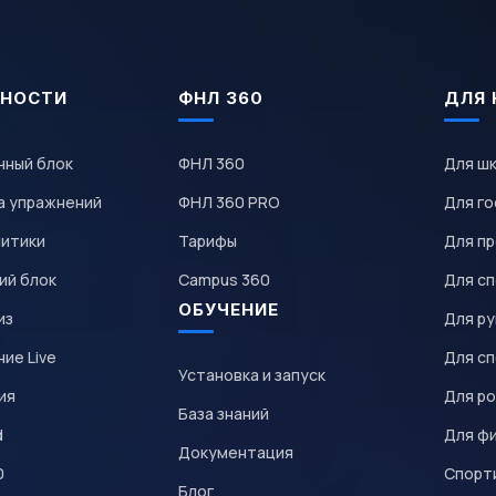
НОСТИ
ФНЛ 360
ДЛЯ 
чный блок
ФНЛ 360
Для ш
а упражнений
ФНЛ 360 PRO
Для го
литики
Тарифы
Для пр
ий блок
Campus 360
Для с
ОБУЧЕНИЕ
из
Для р
ие Live
Для с
Установка и запуск
ия
Для р
База знаний
d
Для ф
Документация
0
Спорт
Блог