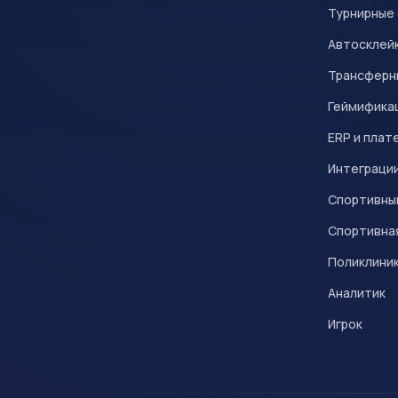
Турнирные
Автосклейк
Трансферн
Геймифика
ERP и плат
Интеграци
Спортивны
Спортивна
Поликлини
Аналитик
Игрок