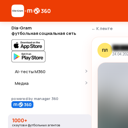
×
Dia-Gram
←
К ленте
футбольная социальная сеть
████
ПЛ
24.04.20
AI-тесты M360
Медиа
powered by manager 360
1000+
скаутов и футбольных агентов