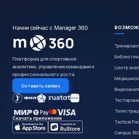
Начни сейчас с Manager 360
ВОЗМОЖ
Тренирово
Библиотек
Платформа для спортивной
аналитики, управления командами и
Центр ана
профессионального роста
Медицинск
Оставить заявку
Видеоанал
Тестирован
Телестрац
Скачать приложение
Tactical Pa
Campus 36