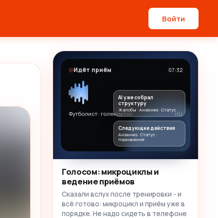
Войти
Идёт приём
07:32
AI уже собрал
структуру
Жалобы · Анамнез · Статус
Футболист · голеностоп
RU
Следующие действия
Анамнез · Статус ·
Назначения
Голосом: микроциклы и
ведение приёмов
Сказали вслух после тренировки - и
всё готово: микроцикл и приём уже в
порядке. Не надо сидеть в телефоне