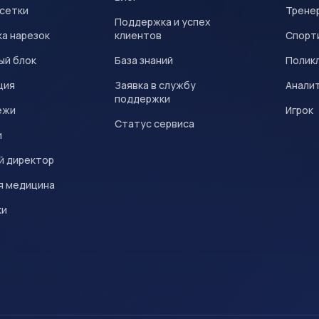
 сетки
Трене
Поддержка и успех
а нарезок
клиентов
Спорт
ый блок
База знаний
Полик
ция
Заявка в службу
Анали
поддержки
ежи
Игрок
Статус сервиса
и
й директор
я медицина
ки