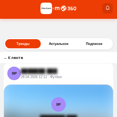
×
×
Войти
Тренды
Актуальное
Подписки
←
К ленте
███████ ███
ЯР
28.04.2026 12:12 · Футбол
ЯР