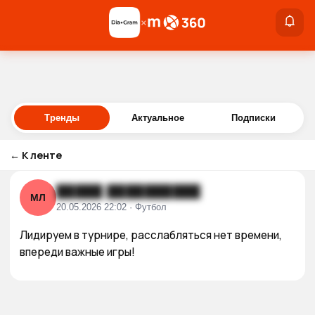
×
×
Войти
Тренды
Актуальное
Подписки
←
К ленте
█████ ██████████
МЛ
20.05.2026 22:02 · Футбол
Лидируем в турнире, расслабляться нет времени, 
впереди важные игры!