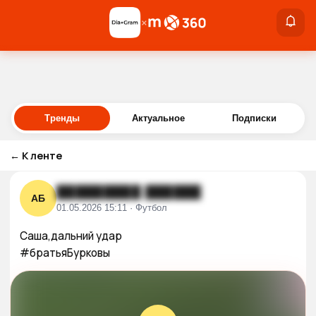
×
×
Войти
Тренды
Актуальное
Подписки
←
К ленте
█████████ ██████
АБ
01.05.2026 15:11 · Футбол
Саша,дальний удар

#братьяБурковы