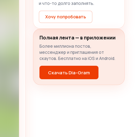
и что-то долго заполнять.
Хочу попробовать
Полная лента — в приложении
Более миллиона постов,
мессенджер и приглашения от
скаутов. Бесплатно на iOS и Android.
Скачать Dia-Gram