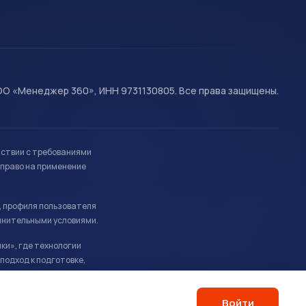
О «Менеджер 360», ИНН 9731130805. Все права защищены.
тствии с требованиями
право на применение
, профиля пользователя
лнительными условиями.
ки», где технологии
подход к подготовке,
Войти