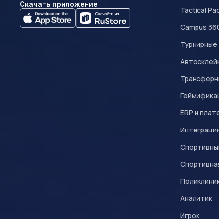
Скачать приложение
Tactical Pa
Campus 36
Турнирные
Автосклейк
Трансферн
Геймифика
ERP и плат
Интеграци
Спортивны
Спортивна
Поликлини
Аналитик
Игрок