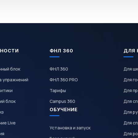
НОСТИ
ФНЛ 360
ДЛЯ 
чный блок
ФНЛ 360
Для ш
а упражнений
ФНЛ 360 PRO
Для го
литики
Тарифы
Для пр
ий блок
Campus 360
Для с
ОБУЧЕНИЕ
из
Для р
ие Live
Для с
Установка и запуск
ия
Для р