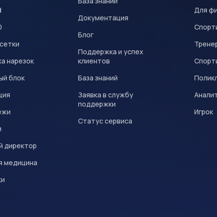
База знаний
d
Для ф
Документация
0
Спорт
Блог
 сетки
Трене
Поддержка и успех
а нарезок
клиентов
Спорт
ый блок
База знаний
Полик
ция
Заявка в службу
Анали
поддержки
ежи
Игрок
Статус сервиса
и
й директор
я медицина
ки