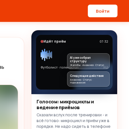
Войти
Идёт приём
07:32
AI уже собрал
структуру
Жалобы · Анамнез · Статус
ь 
Футболист · голеностоп
RU
Следующие действия
Анамнез · Статус ·
Назначения
Голосом: микроциклы и
ведение приёмов
Сказали вслух после тренировки - и
всё готово: микроцикл и приём уже в
порядке. Не надо сидеть в телефоне