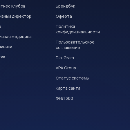
итнес клубов
Брендбук
ивный директор
Оферта
р
Политика
конфиденциальности
ивная медицина
Пользовательское
линики
соглашение
тик
Dia-Gram
VPA Group
Статус системы
Карта сайта
ФНЛ 360