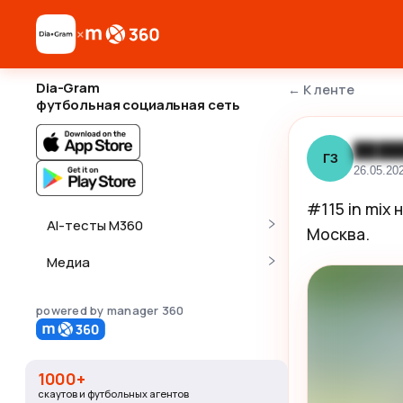
×
Dia-Gram
←
К ленте
футбольная социальная сеть
████
ГЗ
26.05.20
#115 in mix
AI-тесты M360
Москва.
Медиа
powered by manager 360
1000+
скаутов и футбольных агентов