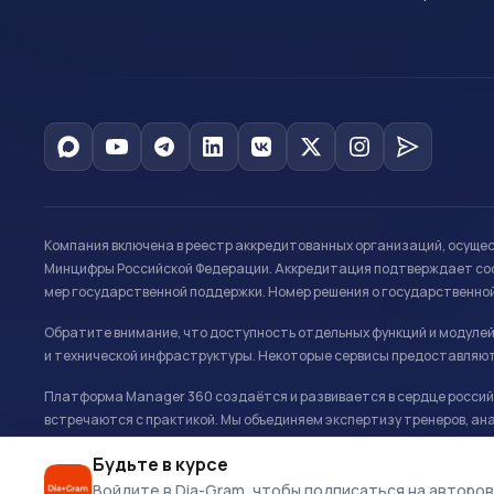
Компания включена в реестр аккредитованных организаций, осуще
Минцифры Российской Федерации. Аккредитация подтверждает соот
мер государственной поддержки. Номер решения о государственно
Обратите внимание, что доступность отдельных функций и модуле
и технической инфраструктуры. Некоторые сервисы предоставляют
Платформа Manager 360 создаётся и развивается в сердце российс
встречаются с практикой. Мы объединяем экспертизу тренеров, ана
развитию и управлению в спорте.
Будьте в курсе
Офис: г. Москва, Олимпийский комплекс «Лужники», Большая спортивн
Войдите в Dia-Gram, чтобы подписаться на авторов