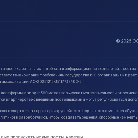
© 2026 ОО
ствляющих деятельность в области информационных технологий, в соотве
ветствие компании требованиям государства к IT-организациям и даёт 
й аккредитации: АО-20251213-35117737402-3
й платформы Manager 360 может варьироваться в зависимости от региона
ся в партнёрстве с внешними поставщиками и могут регулироваться допо
кого спорта — на территории крупнейшего спортивного комплекса «Лужни
литиков и разработчиков, чтобы создавать решения, способные изменить 
ая арена, ул. Лужники 24с1.
 и не пропускать новые посты, нарезки