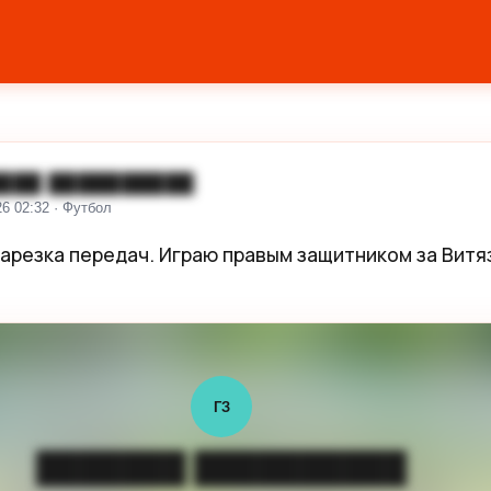
███ ██████████
26 02:32 · Футбол
 нарезка передач. Играю правым защитником за Витяз
ГЗ
███████ ██████████