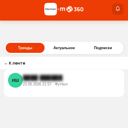
×
×
Войти
Тренды
Актуальное
Подписки
←
К ленте
████ ██████
ИШ
23.05.2026 21:57 · Футбол