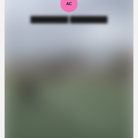
АС
█████████ █████████