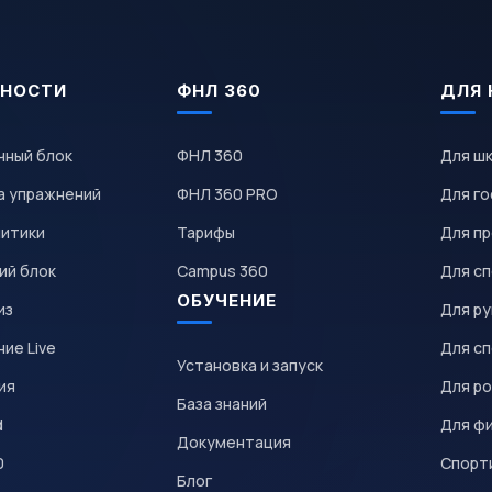
НОСТИ
ФНЛ 360
ДЛЯ 
чный блок
ФНЛ 360
Для ш
а упражнений
ФНЛ 360 PRO
Для го
литики
Тарифы
Для пр
ий блок
Campus 360
Для с
ОБУЧЕНИЕ
из
Для р
ие Live
Для с
Установка и запуск
ия
Для р
База знаний
d
Для ф
Документация
0
Спорт
Блог