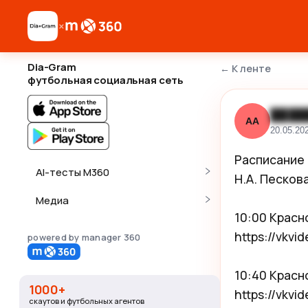
×
Dia-Gram
←
К ленте
футбольная социальная сеть
████
АА
20.05.20
Расписание 
AI-тесты M360
Н.А. Пескова
Медиа
10:00 Красн
https://vkv
powered by manager 360
10:40 Красн
1000+
https://vkv
скаутов и футбольных агентов