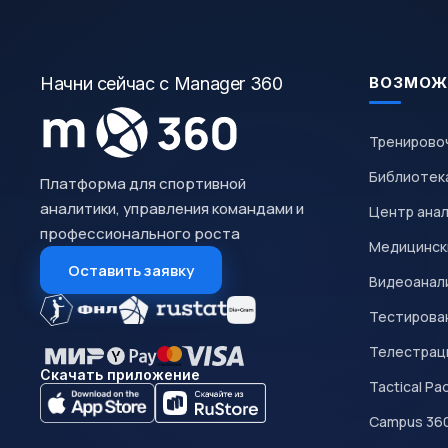
Начни сейчас с Manager 360
ВОЗМОЖ
Тренирово
Библиотек
Платформа для спортивной
аналитики, управления командами и
Центр ана
профессионального роста
Медицинск
Оставить заявку
Видеоанал
Тестирован
Телестрац
Скачать приложение
Tactical Pa
Campus 36