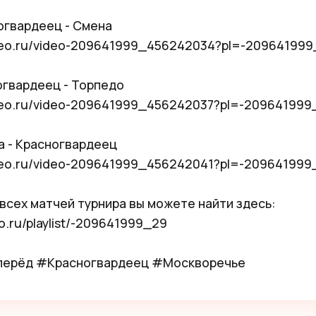
огвардеец - Смена

ideo.ru/video-209641999_456242034?pl=-209641999
огвардеец - Торпедо

ideo.ru/video-209641999_456242037?pl=-209641999_
а - Красногвардеец

ideo.ru/video-209641999_456242041?pl=-209641999_
всех матчей турнира вы можете найти здесь:

eo.ru/playlist/-209641999_29

ерёд #Красногвардеец #Москворечье