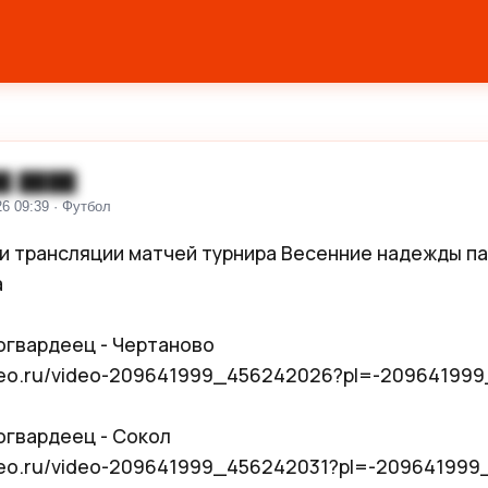
█ ████
26 09:39 · Футбол
и трансляции матчей турнира Весенние надежды па


огвардеец - Чертаново

ideo.ru/video-209641999_456242026?pl=-209641999
огвардеец - Сокол 

ideo.ru/video-209641999_456242031?pl=-209641999_