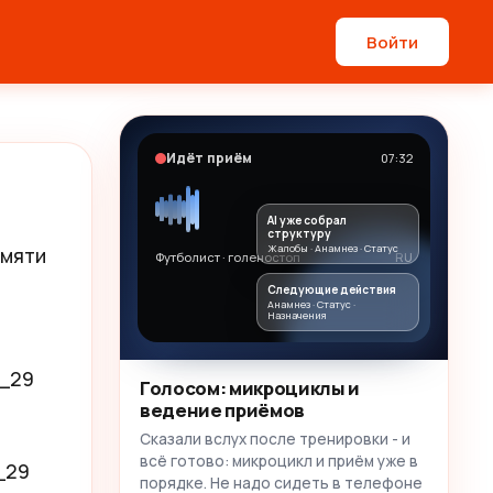
Войти
Идёт приём
07:32
AI уже собрал
структуру
Жалобы · Анамнез · Статус
мяти 
Футболист · голеностоп
RU
Следующие действия
Анамнез · Статус ·
Назначения
_29

Голосом: микроциклы и
ведение приёмов
Сказали вслух после тренировки - и
всё готово: микроцикл и приём уже в
29

порядке. Не надо сидеть в телефоне