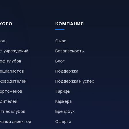
КОГО
КОМПАНИЯ
кол
О нас
с. учреждений
Безопасность
оф. клубов
Блог
пециалистов
Поддержка
уководителей
Поддержка и успех
портсменов
Тарифы
одителей
Карьера
итнес клубов
Брендбук
ивный директор
Оферта