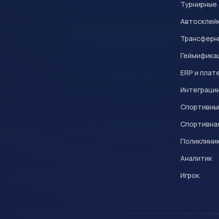
Турнирные
Автосклейк
Трансферн
Геймифика
ERP и плат
Интеграци
Спортивны
Спортивна
Поликлини
Аналитик
Игрок