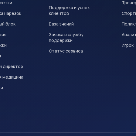
 сетки
Трене
Поддержка и успех
а нарезок
клиентов
Спорт
ый блок
База знаний
Полик
ция
Заявка в службу
Анали
поддержки
ежи
Игрок
Статус сервиса
и
й директор
я медицина
ки