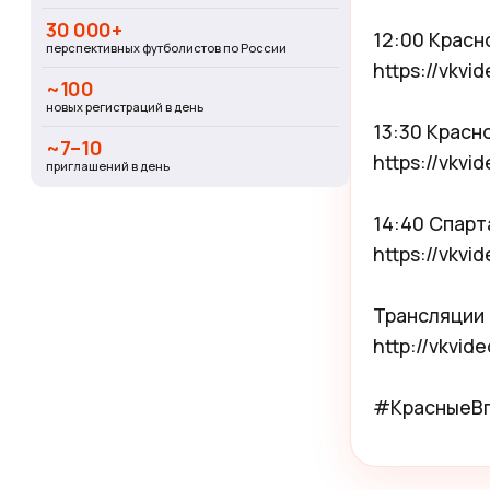
30 000+
12:00 Красн
перспективных футболистов по России
https://vkv
~100
новых регистраций в день
13:30 Красн
~7–10
https://vkv
приглашений в день
14:40 Спарт
https://vkv
Трансляции 
http://vkvid
#КрасныеВп