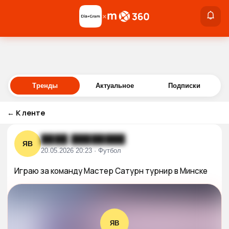
×
×
Войти
Тренды
Актуальное
Подписки
←
К ленте
████ ████████
ЯВ
20.05.2026 20:23 · Футбол
Играю за команду Мастер Сатурн турнир в Минске
ЯВ