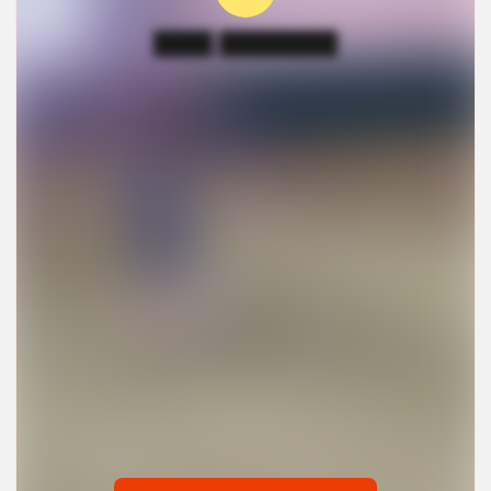
████ ████████