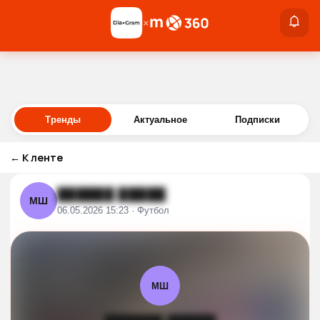
×
×
Войти
Тренды
Актуальное
Подписки
←
К ленте
██████ █████
МШ
06.05.2026 15:23 · Футбол
МШ