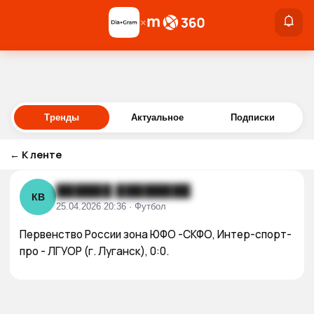
×
×
Войти
Тренды
Актуальное
Подписки
←
К ленте
██████ ████████
КВ
25.04.2026 20:36 · Футбол
Первенство России зона ЮФО -СКФО, Интер-спорт-
про - ЛГУОР (г. Луганск), 0:0.