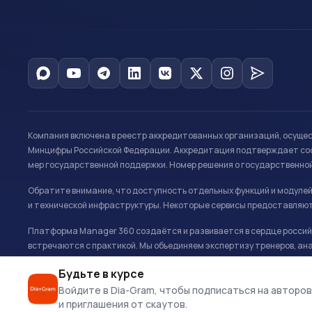
Компания включена в реестр аккредитованных организаций, осуще
Минцифры Российской Федерации. Аккредитация подтверждает соот
мер государственной поддержки. Номер решения о государственно
Обратите внимание, что доступность отдельных функций и модуле
и технической инфраструктуры. Некоторые сервисы предоставляют
Платформа Manager 360 создаётся и развивается в сердце российс
встречаются с практикой. Мы объединяем экспертизу тренеров, ана
развитию и управлению в спорте.
Будьте в курсе
Офис: г. Москва, Олимпийский комплекс «Лужники», Большая спортивн
Войдите в Dia-Gram, чтобы подписаться на авторов
и приглашения от скаутов.