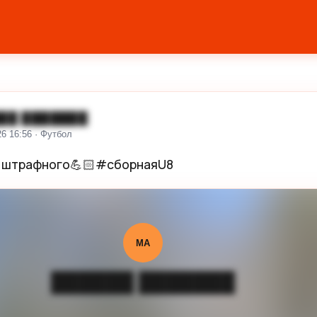
██ ███████
26 16:56 · Футбол
 штрафного💪🏻#сборнаяU8
МА
██████ ███████