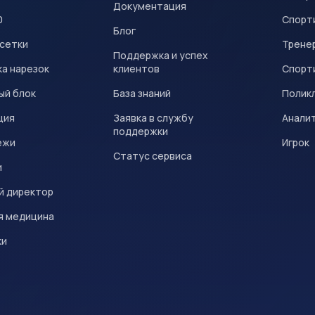
Документация
0
Спорт
Блог
 сетки
Трене
Поддержка и успех
а нарезок
клиентов
Спорт
ый блок
База знаний
Полик
ция
Заявка в службу
Анали
поддержки
ежи
Игрок
Статус сервиса
и
й директор
я медицина
ки