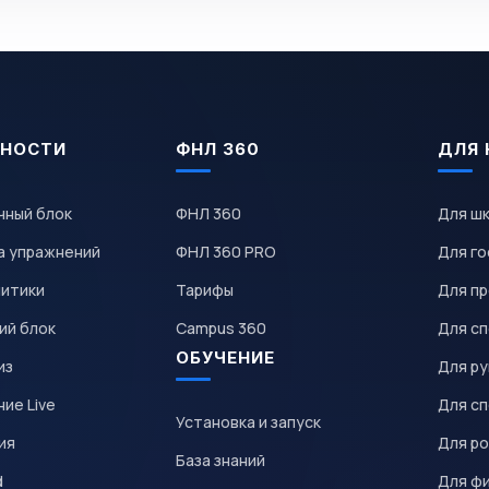
НОСТИ
ФНЛ 360
ДЛЯ 
чный блок
ФНЛ 360
Для ш
а упражнений
ФНЛ 360 PRO
Для го
литики
Тарифы
Для пр
ий блок
Campus 360
Для с
ОБУЧЕНИЕ
из
Для р
ие Live
Для с
Установка и запуск
ия
Для р
База знаний
d
Для ф