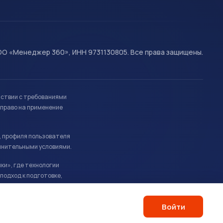
О «Менеджер 360», ИНН 9731130805. Все права защищены.
тствии с требованиями
право на применение
, профиля пользователя
лнительными условиями.
ки», где технологии
подход к подготовке,
Войти