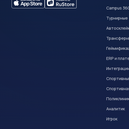
Campus 36
Турнирные
Автосклейк
Трансферн
Геймифика
ERP и плат
Интеграци
Спортивны
Спортивна
Поликлини
Аналитик
Игрок