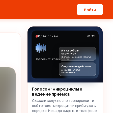
Войти
Идёт приём
07:32
AI уже собрал
структуру
Жалобы · Анамнез · Статус
Футболист · голеностоп
RU
Следующие действия
Анамнез · Статус ·
Назначения
Голосом: микроциклы и
ведение приёмов
Сказали вслух после тренировки - и
всё готово: микроцикл и приём уже в
порядке. Не надо сидеть в телефоне