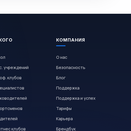
КОГО
КОМПАНИЯ
кол
О нас
с. учреждений
Безопасность
оф. клубов
Блог
пециалистов
Поддержка
уководителей
Поддержка и успех
портсменов
Тарифы
одителей
Карьера
итнес клубов
Брендбук