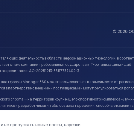
© 2026 ОО
ствляющих деятельность в области информационных технологий, в соотве
ветствие компании требованиям государства к IT-организациям и даёт 
й аккредитации: АО-20251213-35117737402-3
й платформы Manager 360 может варьироваться в зависимости от региона
ся в партнёрстве с внешними поставщиками и могут регулироваться допо
кого спорта — на территории крупнейшего спортивного комплекса «Лужни
литиков и разработчиков, чтобы создавать решения, способные изменить 
ая арена, ул. Лужники 24с1.
 и не пропускать новые посты, нарезки