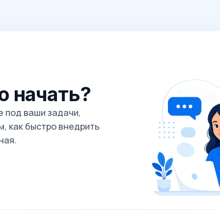
го начать?
 под ваши задачи,
, как быстро внедрить
ная.