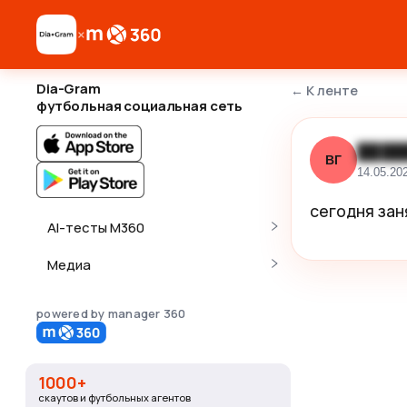
×
Dia-Gram
←
К ленте
футбольная социальная сеть
████
ВГ
14.05.20
сегодня зан
AI-тесты M360
Медиа
powered by manager 360
1000+
скаутов и футбольных агентов