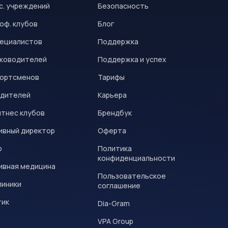
с. учреждений
Безопасность
оф. клубов
Блог
пециалистов
Поддержка
уководителей
Поддержка и успех
портсменов
Тарифы
одителей
Карьера
итнес клубов
Брендбук
ивный директор
Оферта
р
Политика
конфиденциальности
ивная медицина
Пользовательское
линики
соглашение
тик
Dia-Gram
VPA Group