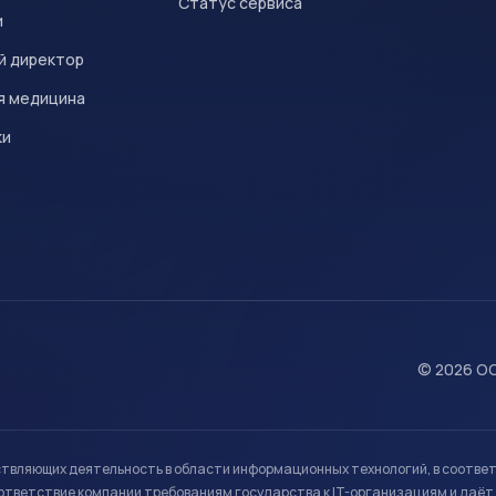
Статус сервиса
и
й директор
я медицина
ки
© 2026 ОО
ствляющих деятельность в области информационных технологий, в соотве
ветствие компании требованиям государства к IT-организациям и даёт 