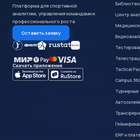
Библиотек
Платформа для спортивной
аналитики, управления командами и
Центр ана
профессионального роста
Медицинск
Оставить заявку
Видеоанал
Тестирован
Телестрац
Скачать приложение
Tactical Pa
Campus 36
Турнирные
Автосклейк
Трансферн
Геймифика
ERP и плат