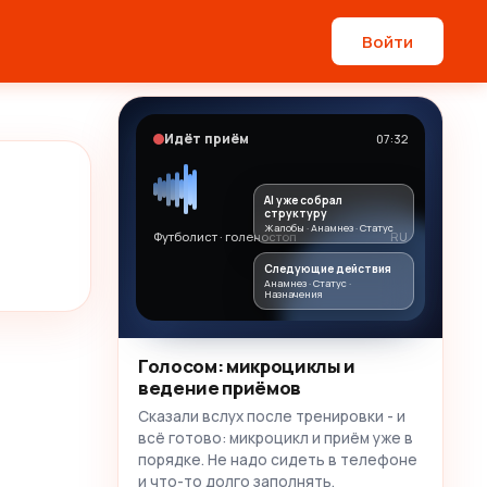
Войти
Идёт приём
07:32
AI уже собрал
структуру
Жалобы · Анамнез · Статус
Футболист · голеностоп
RU
Следующие действия
Анамнез · Статус ·
Назначения
Голосом: микроциклы и
ведение приёмов
Сказали вслух после тренировки - и
всё готово: микроцикл и приём уже в
порядке. Не надо сидеть в телефоне
и что-то долго заполнять.