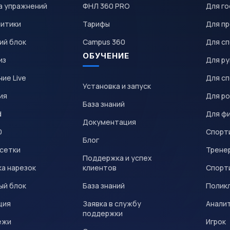
а упражнений
ФНЛ 360 PRO
Для го
литики
Тарифы
Для пр
ий блок
Campus 360
Для с
ОБУЧЕНИЕ
из
Для р
ие Live
Для с
Установка и запуск
ия
Для р
База знаний
d
Для ф
Документация
0
Спорт
Блог
 сетки
Трене
Поддержка и успех
а нарезок
клиентов
Спорт
ый блок
База знаний
Полик
ция
Заявка в службу
Анали
поддержки
ежи
Игрок