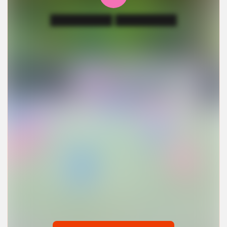
█████████ █████████