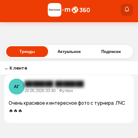
×
×
Войти
Тренды
Актуальное
Подписки
←
К ленте
███████ ███████
АГ
20.05.2026 03:40 · Футбол
Очень красивое и интересное фото с турнира  ЛЧС
🔥🔥🔥