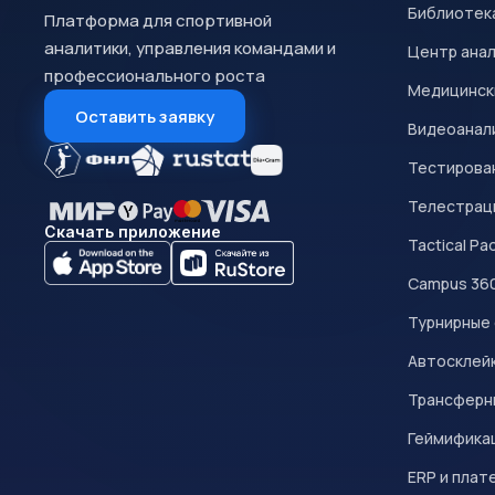
Библиотек
Платформа для спортивной
аналитики, управления командами и
Центр ана
профессионального роста
Медицинск
Оставить заявку
Видеоанал
Тестирован
Телестрац
Скачать приложение
Tactical Pa
Campus 36
Турнирные
Автосклейк
Трансферн
Геймифика
ERP и плат