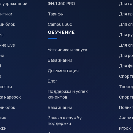
а упражнений
ФНЛ 360 PRO
Для го
литики
Тарифы
Для пр
ий блок
Campus 360
Для с
ОБУЧЕНИЕ
из
Для р
ие Live
Для с
Установка и запуск
ия
Для р
База знаний
d
Для ф
Документация
0
Спорт
Блог
 сетки
Трене
Поддержка и успех
а нарезок
клиентов
Спорт
ый блок
База знаний
Полик
ция
Заявка в службу
Анали
поддержки
ежи
Игрок