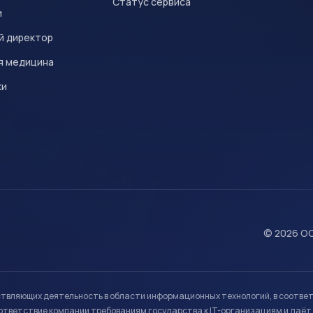
Статус сервиса
и
й директор
я медицина
ки
© 2026 ОО
ствляющих деятельность в области информационных технологий, в соотве
ветствие компании требованиям государства к IT-организациям и даёт 