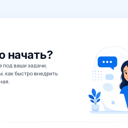
го начать?
 под ваши задачи,
, как быстро внедрить
ная.