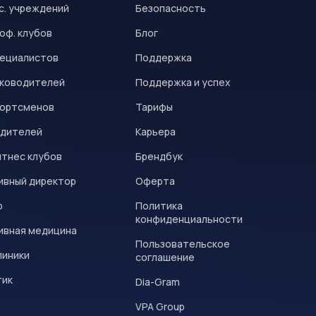
с. учреждений
Безопасность
оф. клубов
Блог
пециалистов
Поддержка
уководителей
Поддержка и успех
портсменов
Тарифы
одителей
Карьера
итнес клубов
Брендбук
ивный директор
Оферта
р
Политика
конфиденциальности
ивная медицина
Пользовательское
линики
соглашение
тик
Dia-Gram
VPA Group