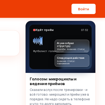
Войти
Идёт приём
07:32
AI уже собрал
структуру
Жалобы · Анамнез · Статус
Футболист · голеностоп
RU
Следующие действия
Анамнез · Статус ·
Назначения
Голосом: микроциклы и
ведение приёмов
Сказали вслух после тренировки - и
всё готово: микроцикл и приём уже в
порядке. Не надо сидеть в телефоне
и что-то долго заполнять.