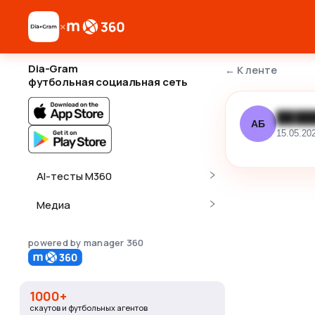
×
Dia-Gram
←
К ленте
футбольная социальная сеть
████
АБ
15.05.20
AI-тесты M360
Медиа
powered by manager 360
1000+
скаутов и футбольных агентов