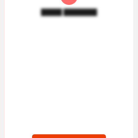
█████ ████████