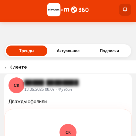
×
×
Войти
Тренды
Актуальное
Подписки
←
К ленте
█████ ████████
СК
13.05.2026 08:07 · Футбол
Дважды сфолили
СК