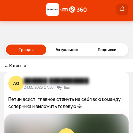
×
×
Войти
Тренды
Актуальное
Подписки
←
К ленте
██████ ██████████
АО
24.05.2026 17:30 · Футбол
Петин асист, главное стянуть на себя всю команду 
соперника и выложить голевую 😀