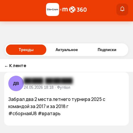
×
×
Войти
Тренды
Актуальное
Подписки
←
К ленте
█████ ███████
ДВ
24.05.2026 18:18 · Футбол
Забрал два 2 места летнего турнира 2025 с 
командой за 2017 и за 2018 г

#сборнаяU8 #вратарь