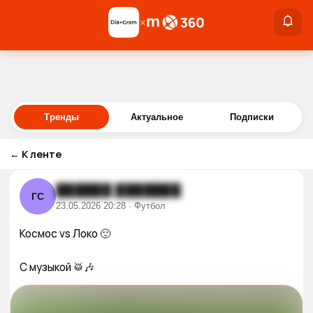
×
×
Войти
Тренды
Актуальное
Подписки
←
К ленте
██████ ███████
ГС
23.05.2026 20:28 · Футбол
Космос vs Локо 🙂

С музыкой 🥁🎶