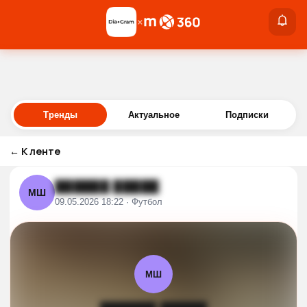
×
×
Войти
Тренды
Актуальное
Подписки
←
К ленте
██████ █████
МШ
09.05.2026 18:22 · Футбол
МШ